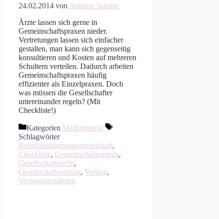
24.02.2014
von
Andreas Staufer
Ärzte lassen sich gerne in
Gemeinschaftspraxen nieder.
Vertretungen lassen sich einfacher
gestalten, man kann sich gegenseitig
konsultieren und Kosten auf mehreren
Schultern verteilen. Dadurch arbeiten
Gemeinschaftspraxen häufig
effizienter als Einzelpraxen. Doch
was müssen die Gesellschafter
untereinander regeln? (Mit
Checkliste!)
Kategorien
Medizinrecht
Schlagwörter
Berufsausübungsgemeinschaft
,
Checkliste
,
Gemeinschaftspraxis
,
Gesellschaftsrecht
,
Gesellschaftsvertrag
,
Vertrag
,
Vertragsgestaltung